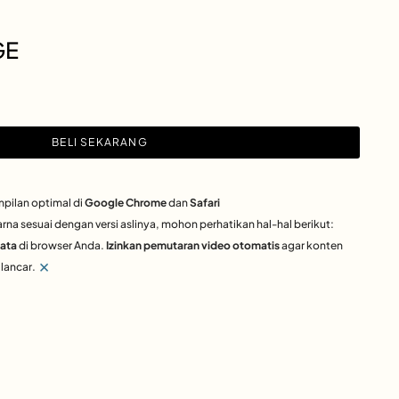
GE
BELI SEKARANG
mpilan optimal di
Google Chrome
dan
Safari
rna sesuai dengan versi aslinya, mohon perhatikan hal-hal berikut:
Data
di browser Anda.
Izinkan pemutaran video otomatis
agar konten
×
lancar.