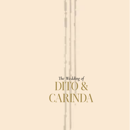
The Wedding of
DITO &
CARINDA