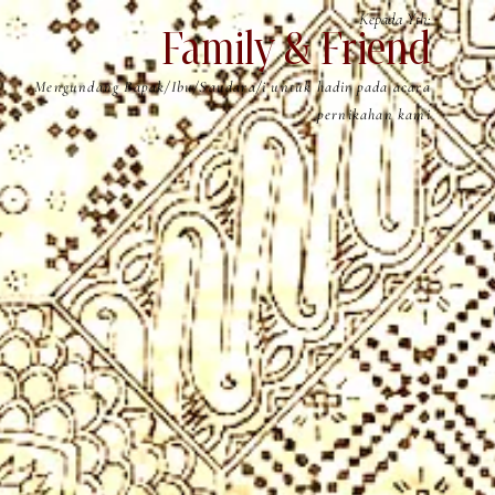
Kepada Yth:
Family & Friend
Mengundang Bapak/Ibu/Saudara/i untuk hadir pada acara
pernikahan kami