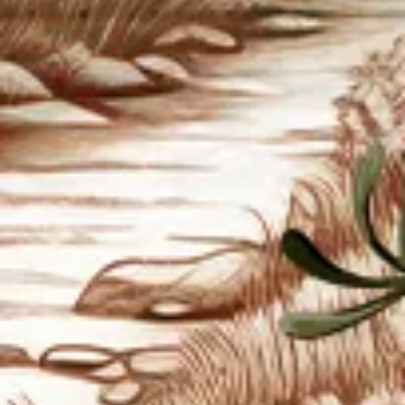
Dan di antara tanda-tanda (kebesaran)-Nya
ialah Dia menciptakan pasangan-pasangan
untukmu dari jenismu sendiri, agar kamu
cenderung dan merasa tenteram kepadanya,
dan Dia menjadikan di antaramu rasa kasih
dan sayang. Sungguh, pada yang demikian
itu benar-benar terdapat tanda-tanda
(kebesaran Allah) bagi kaum yang berpikir.
Qs Ar-rum 21